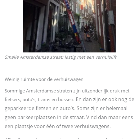
Smalle Amsterdamse straat: lastig met een verhuislift
Weinig ruimte voor de verhuiswagen
Sommige Amsterdamse straten zijn uitzonderlijk druk met
En dan zijn er ook nog de
fietsers, auto’s, trams en bussen.
geparkeerde fietsen en auto’s. Soms zijn er helemaal
geen parkeerplaatsen in de straat. Vind dan maar eens
een plaatsje voor één of twee verhuiswagens.