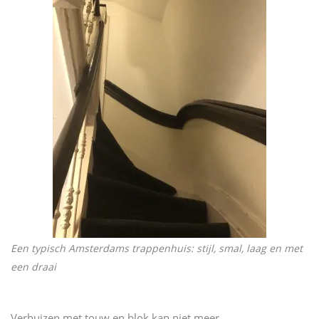
Een typisch Amsterdams trappenhuis: stijl, smal, laag en met
een draai
Verhuizen met touw en blok kan niet meer